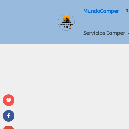
MundoCamper
R
Servicios Camper